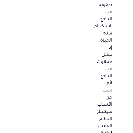
صعوبة
في
الدفع.
باستخدام
هذه
الميزة،
إذا
فشل
عملاؤك
في
الدفع
لأي
سبب
من
الأسباب،
سينتظر
النظام
العميل
للفترة