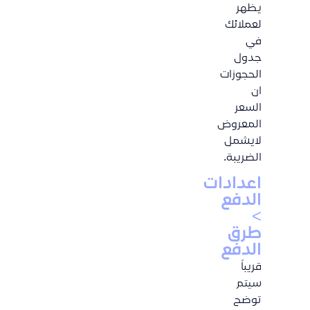
يظهر
لعملائك
في
جدول
الحجوزات
ان
السعر
المعروض
لايشمل
الضريبة.
اعدادات
الدفع
>
طرق
الدفع
قريباً
سيتم
توضح