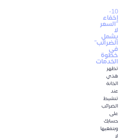
10-
إخفاء
"السعر
لا
يشمل
الضرائب"
في
خطوة
الخدمات
تظهر
هذي
الخانة
عند
تنشيط
الضرائب
على
حسابك
وبتفعيها
لا