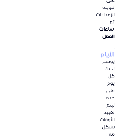
على
تبويبة
الإعدادات
ثم
ساعات
العمل
الأيام
يوضح
لديك
كل
يوم
على
حده.
ليتم
تعييد
الأوقات
بشكل
مرن