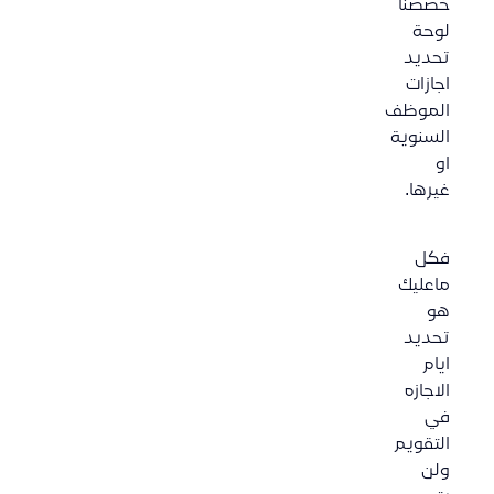
خصصنا
لوحة
تحديد
اجازات
الموظف
السنوية
او
غيرها.
فكل
ماعليك
هو
تحديد
ايام
الاجازه
في
التقويم
ولن