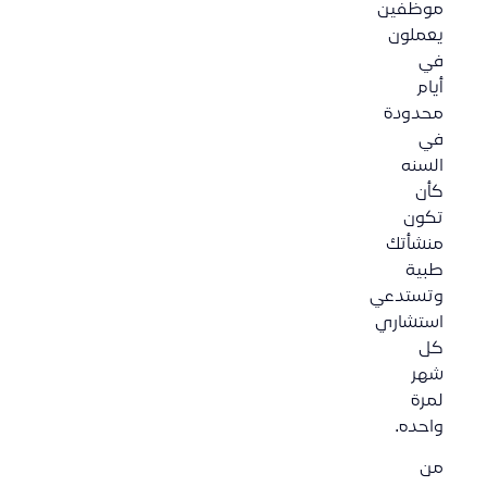
موظفين
يعملون
في
أيام
محدودة
في
السنه
كأن
تكون
منشأتك
طبية
وتستدعي
استشاري
كل
شهر
لمرة
واحده.
من