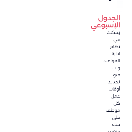
الجدول
الإسبوعي
يمكنك
في
نظام
ادارة
المواعيد
ويب
فيو
تحديد
أوقات
عمل
كل
موظف
على
حده
وتعيين