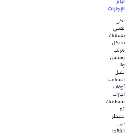
أيام
الإجازات
لكي
تعتني
بعملائك
بشكل
مرتب
وسلس
والا
تقبل
المواعيد
أوقات
اجازات
موظفيك
ثم
تضطر
الى
الغائها