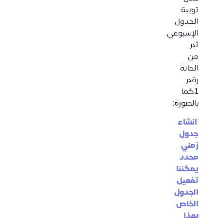
تويبة
الجدول
الإسبوعي
ثم
من
الخانة
رقم
1كما
بالصورة:
انشاء
جدول
زمني
محدد
يمكننا
تفعيل
الجدول
الخاص
بهذا